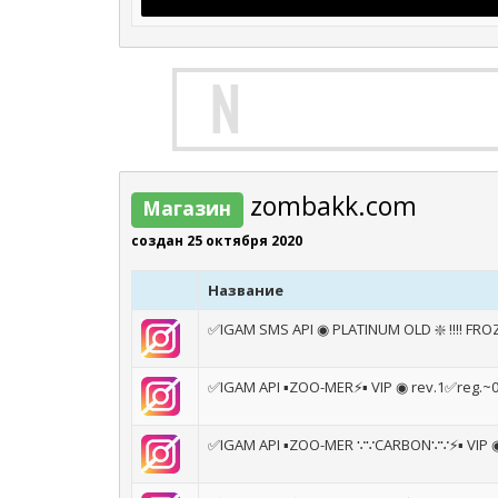
zombakk.com
Магазин
создан 25 октября 2020
Название
✅IGAM SMS API ◉ PLATINUM OLD ❇️ !!!! FRO
✅IGAM API ▪️ZOO-MER⚡️▪️ VIP ◉ rev.1✅reg.~
✅IGAM API ▪️ZOO-MER ∵∵CARBON∵∵⚡️▪️ VIP 