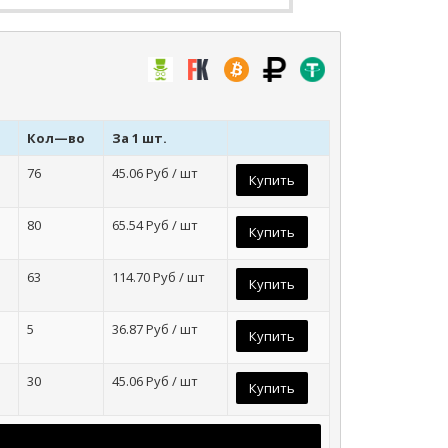
Кол—во
За 1 шт.
76
45.06
Руб / шт
Купить
80
65.54
Руб / шт
Купить
63
114.70
Руб / шт
Купить
5
36.87
Руб / шт
Купить
30
45.06
Руб / шт
Купить