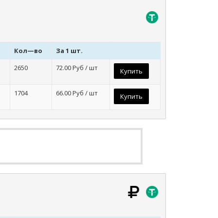
Кол—во
За 1 шт.
2650
72.00
Руб / шт
Купить
1704
66.00
Руб / шт
Купить