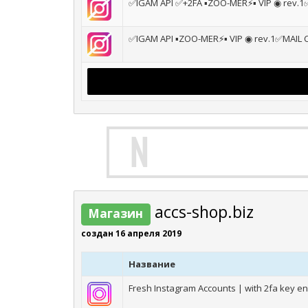
✅IGAM API ✅+2FA ▪️ZOO-MER⚡️▪️ VIP ◉ rev.1
✅IGAM API ▪️ZOO-MER⚡️▪️ VIP ◉ rev.1✅MAIL
accs-shop.biz
Магазин
создан 16 апреля 2019
Название
Fresh Instagram Accounts | with 2fa key e