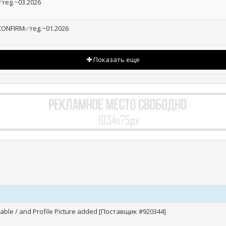
✅reg.~03.2026
 CONFIRM✅reg.~01.2026
Показать еще
nable / and Profile Picture added [Поставщик #920344]