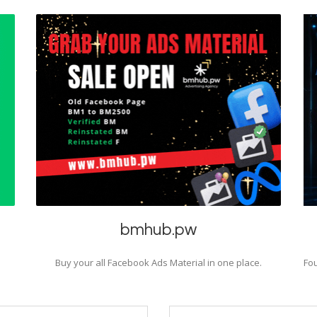
bmhub.pw
Buy your all Facebook Ads Material in one place.
Fou