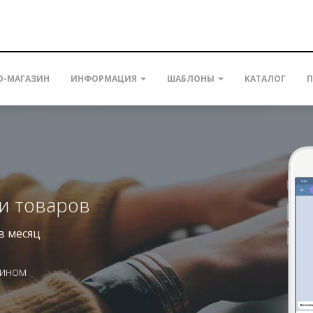
О-МАГАЗИН
ИНФОРМАЦИЯ
ШАБЛОНЫ
КАТАЛОГ
П
жи товаров
в месяц
зином
у