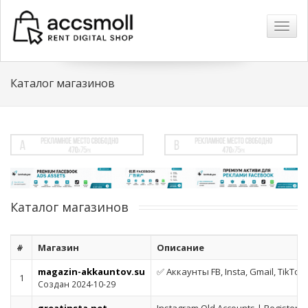
Навиг
Каталог магазинов
Каталог магазинов
#
Магазин
Описание
magazin-akkauntov.su
✅ Аккаунты FB, Insta, Gmail, TikTo
1
Создан 2024-10-29